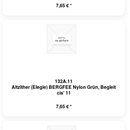
7,65 € *
132A.11
Altzither (Elegie) BERGFEE Nylon Grün, Begleit
cis' 11
7,65 € *