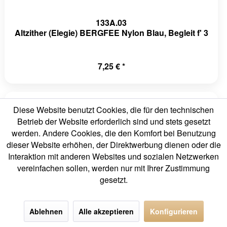
133A.03
Altzither (Elegie) BERGFEE Nylon Blau, Begleit f' 3
7,25 € *
Diese Website benutzt Cookies, die für den technischen
Betrieb der Website erforderlich sind und stets gesetzt
werden. Andere Cookies, die den Komfort bei Benutzung
dieser Website erhöhen, der Direktwerbung dienen oder die
Interaktion mit anderen Websites und sozialen Netzwerken
vereinfachen sollen, werden nur mit Ihrer Zustimmung
gesetzt.
133A.04
Altzither (Elegie) BERGFEE Nylon Blau, Begleit c' 4
Ablehnen
Alle akzeptieren
Konfigurieren