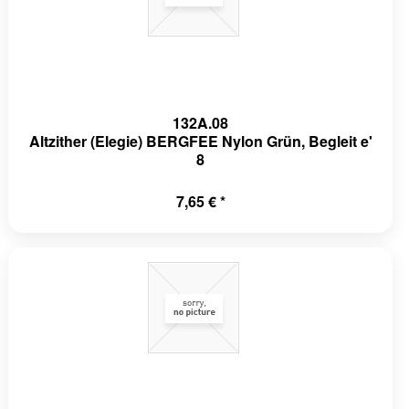
132A.08
Altzither (Elegie) BERGFEE Nylon Grün, Begleit e'
8
7,65 € *