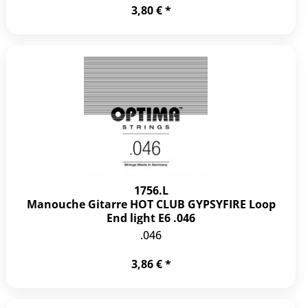
3,80 € *
1756.L
Manouche Gitarre HOT CLUB GYPSYFIRE Loop
End light E6 .046
.046
3,86 € *