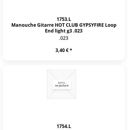
1753.L
Manouche Gitarre HOT CLUB GYPSYFIRE Loop
End light g3 .023
.023
3,40 € *
1754.L