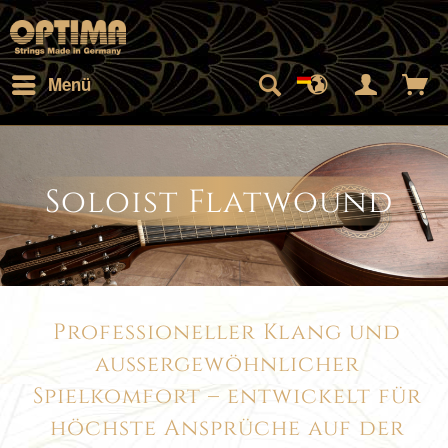
Menü
Soloist Flatwound
Professioneller Klang und
außergewöhnlicher
Spielkomfort – entwickelt für
höchste Ansprüche auf der