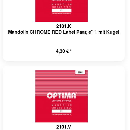
a-
t/Event/Handler/Plugin.php(155):
trap-
2101.K
a-
Mandolin CHROME RED Label Paar, e'' 1 mit Kugel
ht/Event/EventManager.php(207):
4,30 € *
a-
/Controller/Front.php(159):
a-
nel.php(195):
a-
php(85):
2101.V