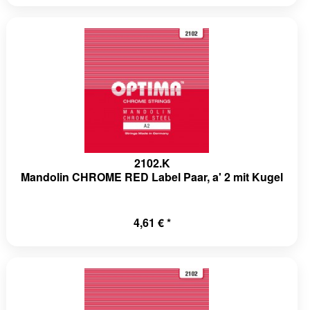
a-
omponents/HttpCache/AppCache.php(196):
ache\HttpCache-
a-
pCache-
a-
2102.K
omponents/HttpCache/AppCache.php(117):
Mandolin CHROME RED Label Paar, a' 2 mit Kugel
ache\HttpCache-
a-
4,61 € *
pCache-
tima-
/Components/Session/PdoSessionHandler.php