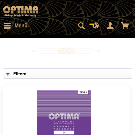
Menü
a-
Filtern
mponents/Session/PdoSessionHandler.php:560
a-
mponents/Session/PdoSessionHandler.php(560):
a-
mponents/Session/PdoSessionHandler.php(303):
ssionHandler-