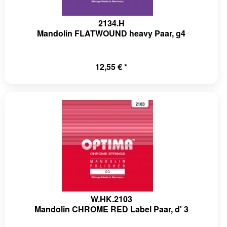
a-
2134.H
sionHandlerProxy.php(64):
Mandolin FLATWOUND heavy Paar, g4
ssionHandler-
12,55 € *
ssion\Storage\Proxy\SessionHandlerProxy-
a-
sionStorage.php(192):
a-
ssion\Storage\NativeSessionStorage-
a-
W.HK.2103
ght/Components/Session/Namespace.php(172):
Mandolin CHROME RED Label Paar, d' 3
ssion\Session-