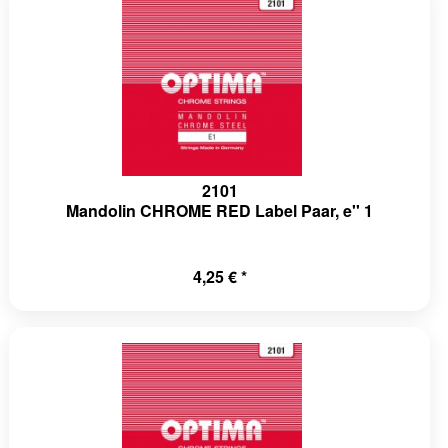
ponents/DependencyInjection/Container.php(209):
on\Container-
a-
ponents/DependencyInjection/Container.php(133):
ction\Container-
a-
2101
ponents/ShopRegistrationService.php(85):
Mandolin CHROME RED Label Paar, e'' 1
ction\Container-
a-
4,25 € *
ponents/ShopRegistrationService.php(55):
onService-
a-
ins/Default/Core/Router/Bootstrap.php(99):
onService-