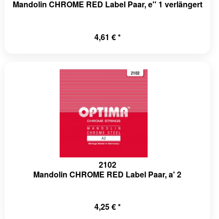
Mandolin CHROME RED Label Paar, e'' 1 verlängert
a-
4,61 € *
che\SubRequestHandler::handle()
a-
omponents/HttpCache/AppCache.php(270):
ache\HttpCache-
a-
pCache-
2102
a-
Mandolin CHROME RED Label Paar, a' 2
ache\HttpCache-
4,25 € *