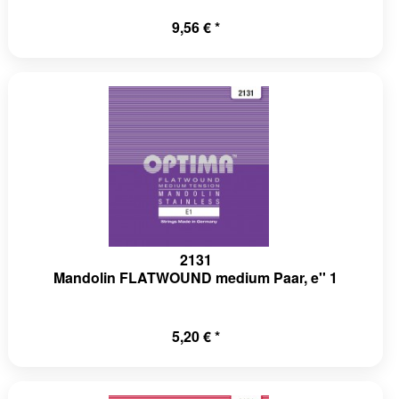
a-
9,56 € *
mponents/DependencyInjection/Bridge/Session.php(140):
pace-
a-
on_202306271137/proxies/ShopwareProduction71bc0f5ae0d67e5
ction\Bridge\Session-
a-
ndency-
7a872f32c6623f9e7371fd36ProjectContainer-
2131
Mandolin FLATWOUND medium Paar, e'' 1
a-
ndency-
5,20 € *
on\Container-
a-