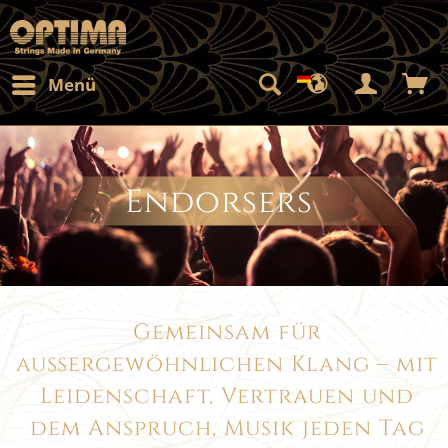
Menü
Endorsers
Gemeinsam für
außergewöhnlichen Klang – mit
Leidenschaft, Vertrauen und
dem Anspruch, Musik jeden Tag