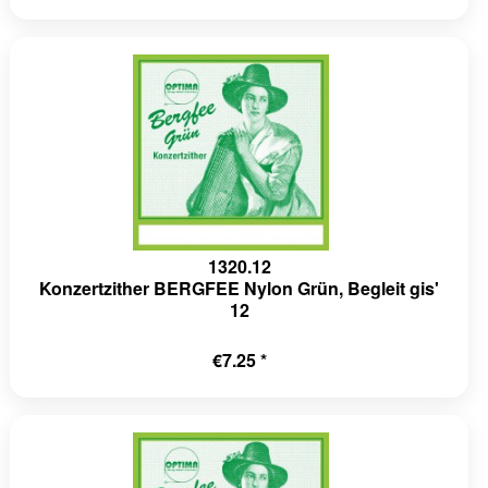
1320.12
Konzertzither BERGFEE Nylon Grün, Begleit gis'
12
€7.25 *