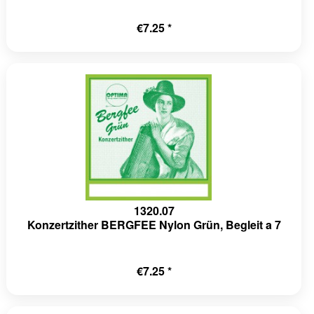
€7.25 *
1320.07
Konzertzither BERGFEE Nylon Grün, Begleit a 7
€7.25 *