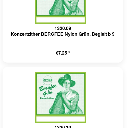
1320.09
Konzertzither BERGFEE Nylon Grün, Begleit b 9
€7.25 *
1320.10