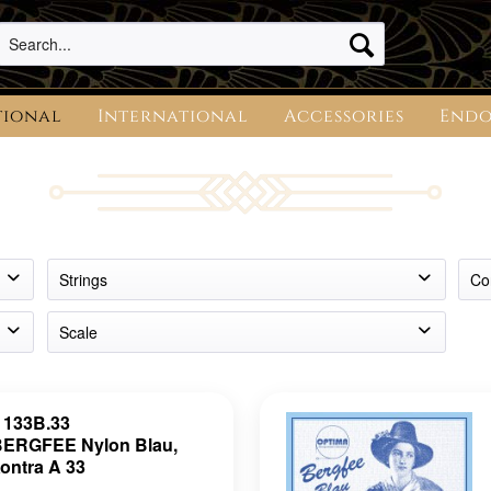
tional
International
Accessories
Endo
Strings
Co
1
Scale
2
Single String
4
5
133B.33
BERGFEE Nylon Blau,
ontra A 33