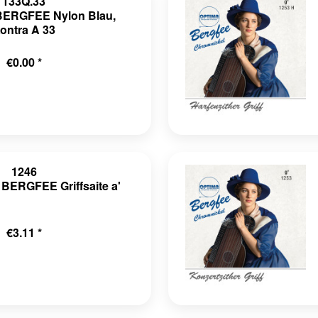
133Q.33
 BERGFEE Nylon Blau,
ontra A 33
€0.00 *
1246
 BERGFEE Griffsaite a'
€3.11 *