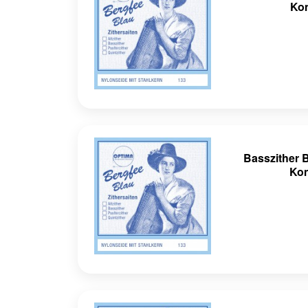
Kon
Basszither 
Kon