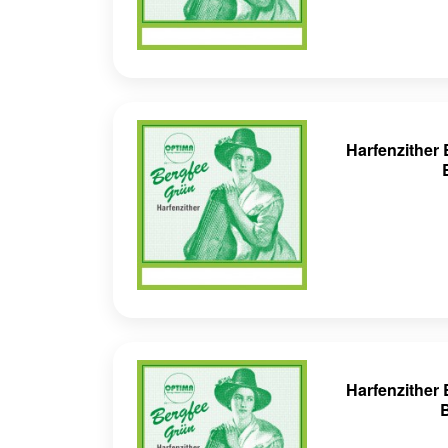
Harfenzithe
Harfenzithe
B