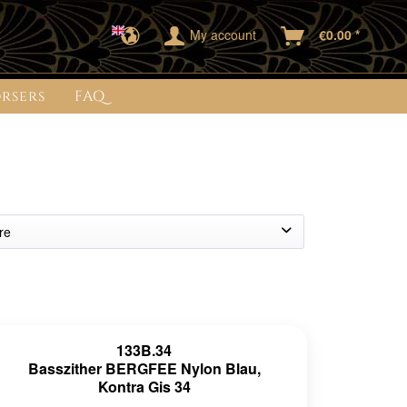
My account
€0.00 *
rsers
FAQ
re
steel hex
133B.34
Basszither BERGFEE Nylon Blau,
Kontra Gis 34