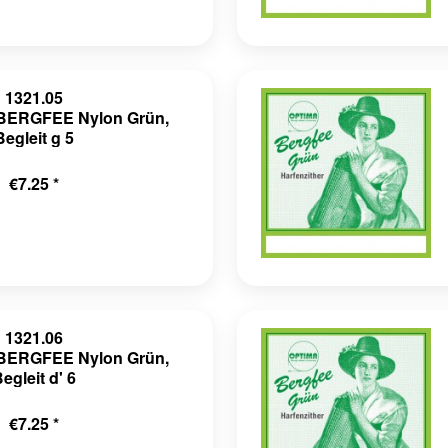
1321.05
r BERGFEE Nylon Grün,
Begleit g 5
€7.25 *
1321.06
r BERGFEE Nylon Grün,
egleit d' 6
€7.25 *