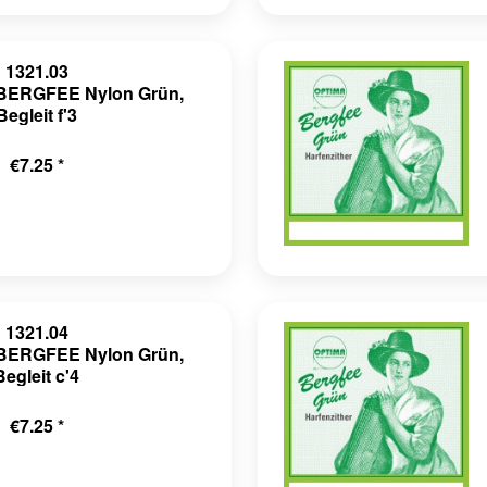
1321.03
r BERGFEE Nylon Grün,
Begleit f'3
€7.25 *
1321.04
r BERGFEE Nylon Grün,
Begleit c'4
€7.25 *