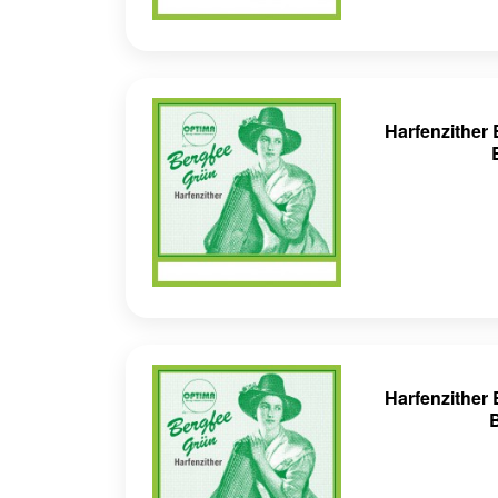
Harfenzithe
Harfenzithe
B