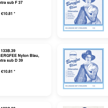
tra sub F 37
€10.81 *
133B.39
BERGFEE Nylon Blau,
tra sub D 39
€10.81 *