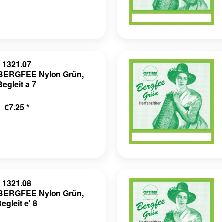
1321.07
r BERGFEE Nylon Grün,
Begleit a 7
€7.25 *
1321.08
r BERGFEE Nylon Grün,
egleit e' 8