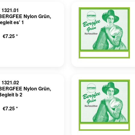
1321.01
r BERGFEE Nylon Grün,
egleit es' 1
€7.25 *
1321.02
r BERGFEE Nylon Grün,
Begleit b 2
€7.25 *