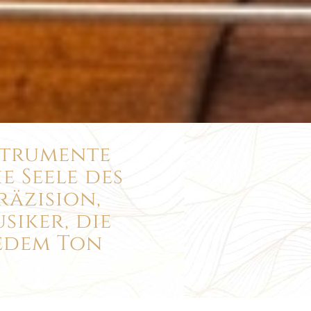
strumente
 Seele des
räzision,
iker, die
jedem Ton