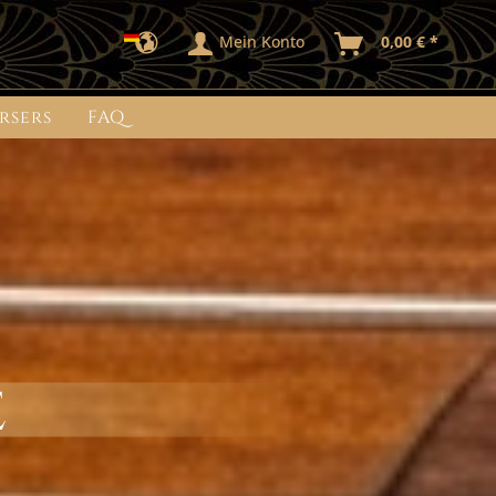
Mein Konto
0,00 € *
rsers
FAQ
e