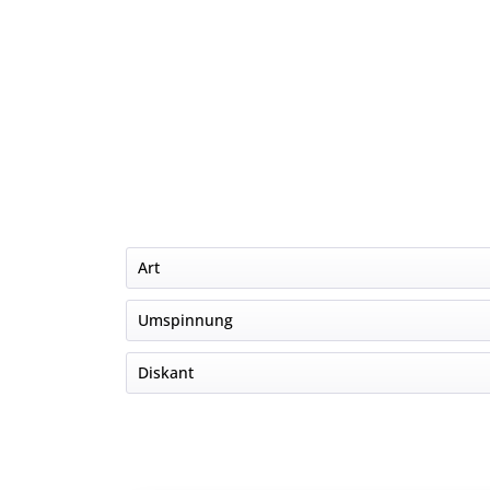
Art
Einzelsaite
Umspinnung
Satz
Silber
Diskant
Clear Nylon