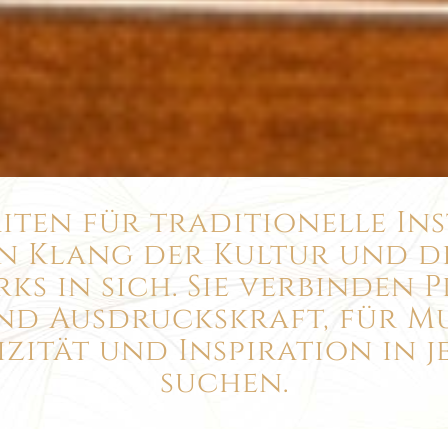
aiten für traditionelle In
n Klang der Kultur und die
s in sich. Sie verbinden P
nd Ausdruckskraft, für Mus
zität und Inspiration in 
suchen.