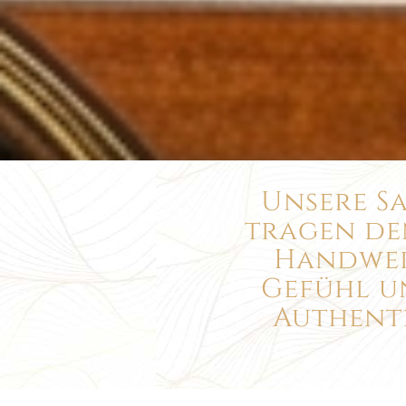
Unsere S
tragen de
Handwerk
Gefühl u
Authenti