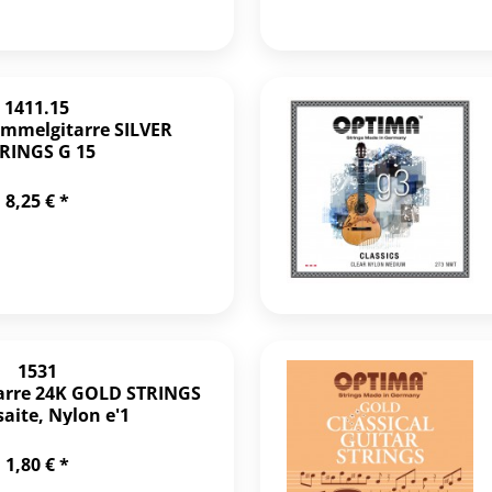
1411.15
mmelgitarre SILVER
RINGS G 15
8,25 € *
1531
tarre 24K GOLD STRINGS
saite, Nylon e'1
1,80 € *