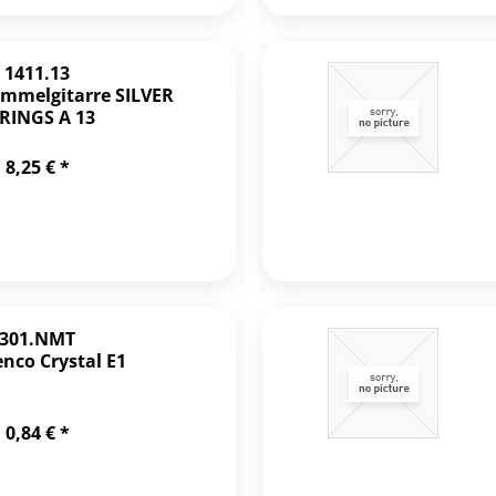
1411.13
mmelgitarre SILVER
RINGS A 13
8,25 € *
301.NMT
nco Crystal E1
0,84 € *