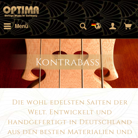
Menü
Kontrabass
Die wohl edelsten Saiten der
Welt. Entwickelt und
handgefertigt in Deutschland
aus den besten Materialien und