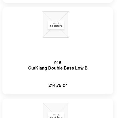
915
GutKlang Double Bass Low B
214,75 € *