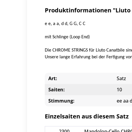
Produktinformationen "Liuto 
e e, a a, d d, G G, C C
mit Schlinge (Loop End)
Die CHROME STRINGS für Liuto Canatbile sind
Unsere lange Erfahrung bei der Fertigung von
Art:
Satz
Saiten:
10
Stimmung:
ee aa 
Einzelsaiten aus diesem Satz
2300
Mandolon-Cello CHRO