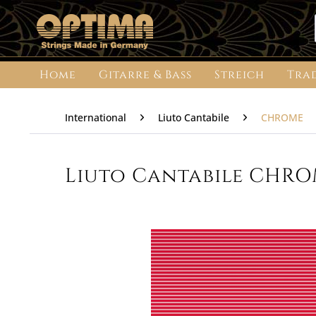
Home
Gitarre & Bass
Streich
Tra
International
Liuto Cantabile
CHROME
Liuto Cantabile CHROM