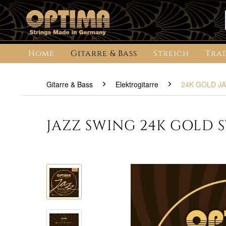
Home
Gitarre & Bass
Streich
Tra
Gitarre & Bass
Elektrogitarre
24K GOLD J
JAZZ SWING 24K GOLD S