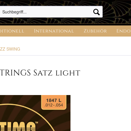
ditionell
International
Zubehör
Endo
AZZ SWING
TRINGS Satz light