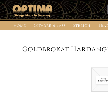
Home
Gitarre & Bass
Streich
Tra
Goldbrokat Hardanger