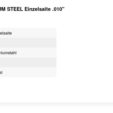
M STEEL Einzelsaite .010"
elsaite
miumstahl
el