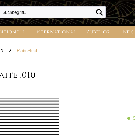
ditionell
International
Zubehör
Endo
EN
Plain Steel
ite .010
S