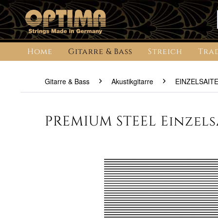
Home
Gitarre & Bass
Streich
Tra
Gitarre & Bass
Akustikgitarre
EINZELSAIT
PREMIUM STEEL Einzelsa